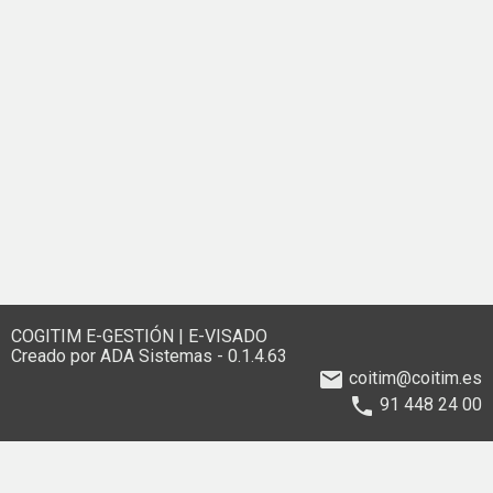
COGITIM E-GESTIÓN | E-VISADO
Creado por
ADA Sistemas
- 0.1.4.63
email
coitim@coitim.es
phone
91 448 24 00